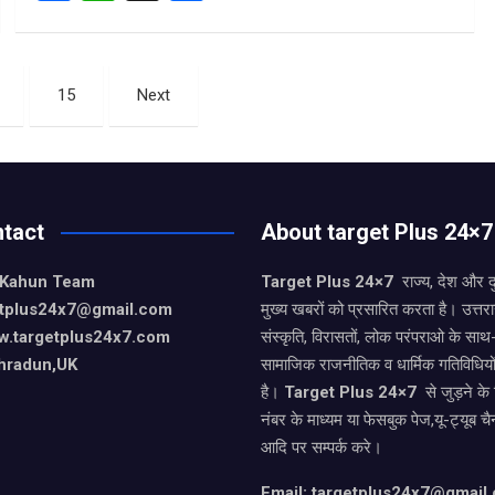
a
h
h
ce
at
ar
b
s
e
15
Next
o
A
o
p
k
p
tact
About target Plus 24×7
 Kahun Team
Target Plus 24×7
राज्य, देश और 
getplus24x7@gmail.com
मुख्य खबरों को प्रसारित करता है। उत्त
w.targetplus24x7.com
संस्कृति, विरासतों, लोक परंपराओ के सा
hradun,UK
सामाजिक राजनीतिक व धार्मिक गतिविधियो
है।
Target Plus 24×7
से जुड़ने के
नंबर के माध्यम या फेसबुक पेज,यू-ट्यूब चै
आदि पर सम्पर्क करे।
Email: targetplus24x7@gmail