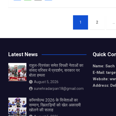
a
h
h
ce
at
ar
Posts
b
s
e
1
2
…
o
A
pagination
o
p
k
p
Latest News
Quick Con
राहुल-प्रियंका समेत विपक्षी नेताओं का
Name: Sach
संसद परिसर में प्रदर्शन, सरकार पर
E-Mail: tar
बोला हमला
Website: ww
August 5, 2026
Address: De
sunehradarpan18@gmail.com
कॉमनवेल्थ 2026 के विजेताओं का
सम्मान, खिलाड़ियों को खेल अकादमी
खोलने की सलाह