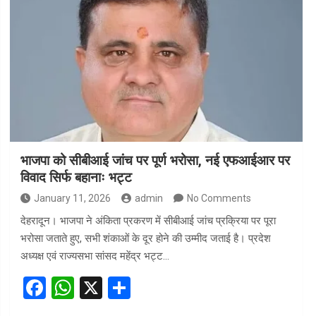
b
s
e
o
A
o
p
k
p
भाजपा को सीबीआई जांच पर पूर्ण भरोसा, नई एफआईआर पर
विवाद सिर्फ बहानाः भट्ट
January 11, 2026
admin
No Comments
देहरादून। भाजपा ने अंकिता प्रकरण में सीबीआई जांच प्रक्रिया पर पूरा
भरोसा जताते हुए, सभी शंकाओं के दूर होने की उम्मीद जताई है। प्रदेश
अध्यक्ष एवं राज्यसभा सांसद महेंद्र भट्ट…
F
W
X
S
a
h
h