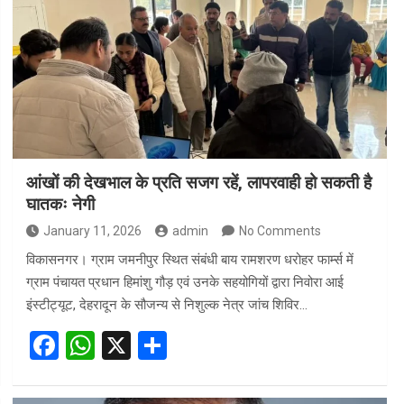
b
s
e
o
A
o
p
k
p
आंखों की देखभाल के प्रति सजग रहें, लापरवाही हो सकती है
घातकः नेगी
January 11, 2026
admin
No Comments
विकासनगर। ग्राम जमनीपुर स्थित संबंधी बाय रामशरण धरोहर फार्म्स में
ग्राम पंचायत प्रधान हिमांशु गौड़ एवं उनके सहयोगियों द्वारा निवोरा आई
इंस्टीट्यूट, देहरादून के सौजन्य से निशुल्क नेत्र जांच शिविर…
F
W
X
S
a
h
h
ce
at
ar