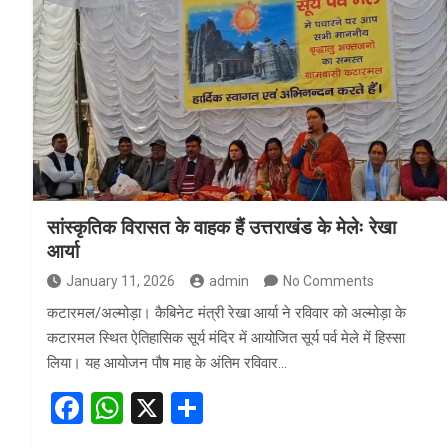
b
s
e
o
A
o
p
k
p
सांस्कृतिक विरासत के वाहक हैं उत्तराखंड के मेलेः रेखा
आर्या
January 11, 2026
admin
No Comments
कटारमल/अल्मोड़ा। कैबिनेट मंत्री रेखा आर्या ने रविवार को अल्मोड़ा के
कटारमल स्थित ऐतिहासिक सूर्य मंदिर में आयोजित सूर्य पर्व मेले में हिस्सा
लिया। यह आयोजन पौष माह के अंतिम रविवार…
F
W
X
S
a
h
h