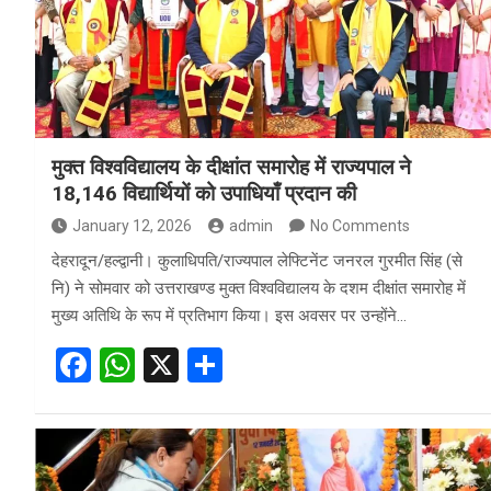
मुक्त विश्वविद्यालय के दीक्षांत समारोह में राज्यपाल ने
18,146 विद्यार्थियों को उपाधियाँ प्रदान की
January 12, 2026
admin
No Comments
देहरादून/हल्द्वानी। कुलाधिपति/राज्यपाल लेफ्टिनेंट जनरल गुरमीत सिंह (से
नि) ने सोमवार को उत्तराखण्ड मुक्त विश्वविद्यालय के दशम दीक्षांत समारोह में
मुख्य अतिथि के रूप में प्रतिभाग किया। इस अवसर पर उन्होंने…
F
W
X
S
a
h
h
ce
at
ar
b
s
e