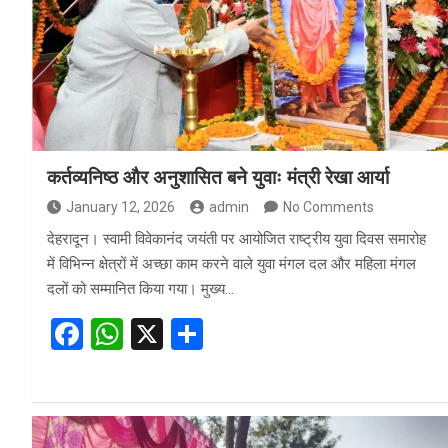
o
A
o
p
k
p
कर्तव्यनिष्ठ और अनुशासित बने युवाः मंत्री रेखा आर्या
January 12, 2026
admin
No Comments
देहरादून। स्वामी विवेकानंद जयंती पर आयोजित राष्ट्रीय युवा दिवस समारोह
में विभिन्न क्षेत्रों में अच्छा काम करने वाले युवा मंगल दल और महिला मंगल
दलों को सम्मानित किया गया। मुख्य…
F
W
X
S
a
h
h
ce
at
ar
b
s
e