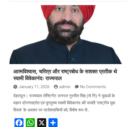
ce
at
ar
b
s
e
o
A
o
p
k
p
आत्मविश्वास, चरित्र और राष्ट्रबोध के सशक्त प्रतीक थे
स्वामी विवेकानंदः राज्यपाल
January 11, 2026
admin
No Comments
देहरादून। राज्यपाल लेफ्टिनेंट जनरल गुरमीत सिंह (से नि) ने युवाओं के
महान प्रेरणास्रोत एवं युगपुरुष स्वामी विवेकानंद की जयंती ‘राष्ट्रीय युवा
दिवस’ के अवसर पर प्रदेशवासियों को, विशेष रूप से…
F
W
X
S