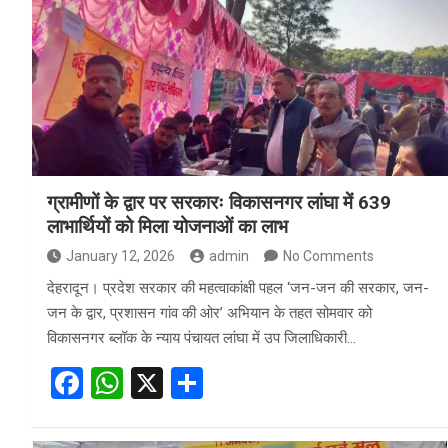
o
A
o
p
k
p
ग्रामीणों के द्वार पर सरकारः विकासनगर लांघा में 639
लाभार्थियों को मिला योजनाओं का लाभ
January 12, 2026
admin
No Comments
देहरादून। प्रदेश सरकार की महत्वाकांक्षी पहल ‘जन-जन की सरकार, जन-
जन के द्वार, प्रशासन गांव की ओर’ अभियान के तहत सोमवार को
विकासनगर ब्लॉक के न्याय पंचायत लांघा में उप जिलाधिकारी…
F
W
X
S
a
h
h
ce
at
ar