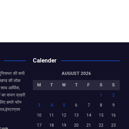
Calender
दुनियाभर की सभी
AUGUST 2026
राखण्ड की लोक
M
T
W
T
F
S
S
थ-साथ आर्थिक,
ं का सजग प्रहरी
1
2
 लिए हमारे फोन
3
4
5
6
7
8
9
नल,इंस्टाग्राम
10
11
12
13
14
15
16
17
18
19
20
21
22
23
.com