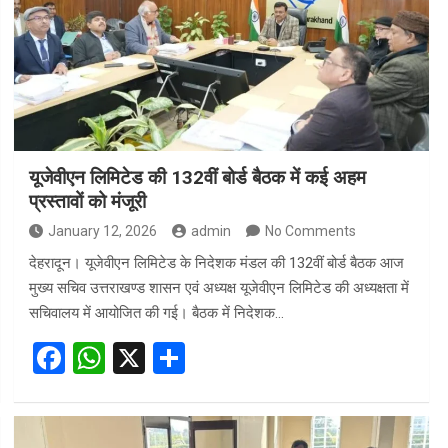
o
A
o
p
k
p
यूजेवीएन लिमिटेड की 132वीं बोर्ड बैठक में कई अहम
प्रस्तावों को मंजूरी
January 12, 2026
admin
No Comments
देहरादून। यूजेवीएन लिमिटेड के निदेशक मंडल की 132वीं बोर्ड बैठक आज
मुख्य सचिव उत्तराखण्ड शासन एवं अध्यक्ष यूजेवीएन लिमिटेड की अध्यक्षता में
सचिवालय में आयोजित की गई। बैठक में निदेशक…
F
W
X
S
a
h
h
ce
at
ar