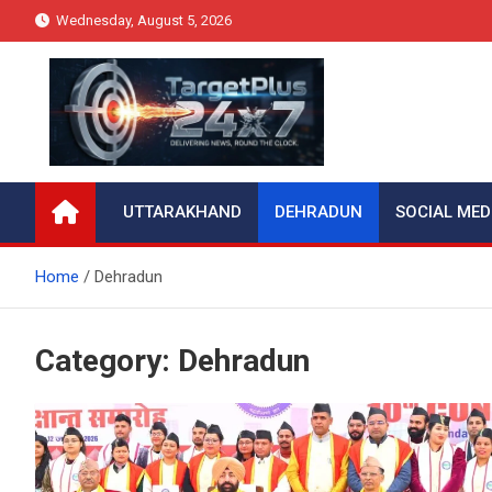
Skip
Wednesday, August 5, 2026
to
content
Target Plus 24×7
UTTARAKHAND
DEHRADUN
SOCIAL MED
Home
Dehradun
Category:
Dehradun