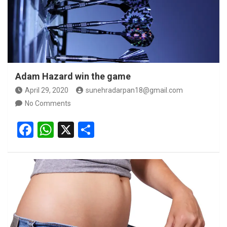
Adam Hazard win the game
April 29, 2020
sunehradarpan18@gmail.com
No Comments
F
W
X
S
a
h
h
ce
at
ar
b
s
e
o
A
o
p
k
p