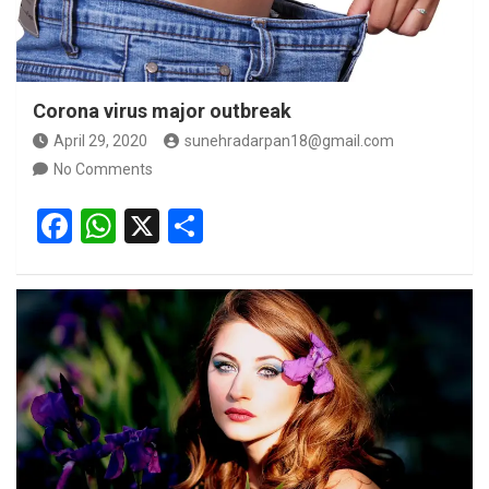
Corona virus major outbreak
April 29, 2020
sunehradarpan18@gmail.com
No Comments
F
W
X
S
a
h
h
ce
at
ar
b
s
e
o
A
o
p
k
p