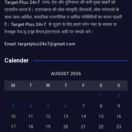
Target Plus 24×7
राज्य, देश और दुनियाभर की सभी मुख्य खबरों को
प्रसारित करता है। उत्तराखण्ड की लोक संस्कृति, विरासतों, लोक परंपराओ के
साथ-साथ आर्थिक, सामाजिक राजनीतिक व धार्मिक गतिविधियों का सजग प्रहरी
है।
Target Plus 24×7
से जुड़ने के लिए हमारे फोन नंबर के माध्यम या
फेसबुक पेज,यू-ट्यूब चैनल,इंस्टाग्राम आदि पर सम्पर्क करे।
Email: targetplus24x7@gmail.com
Calender
AUGUST 2026
M
T
W
T
F
S
S
1
2
3
4
5
6
7
8
9
10
11
12
13
14
15
16
17
18
19
20
21
22
23