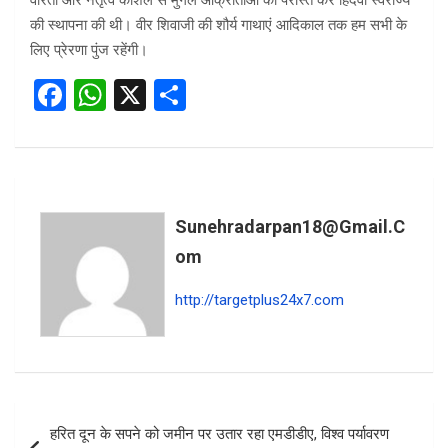
वीरता और नेतृत्व कौशल से मुगल आक्रांताओं को परास्त कर हिंदवी स्वराज्य
की स्थापना की थी। वीर शिवाजी की शौर्य गाथाएं आदिकाल तक हम सभी के
लिए प्रेरणा पुंज रहेंगी।
F
W
X
S
a
h
h
ce
at
ar
b
s
e
o
A
Sunehradarpan18@gmail.c
o
p
Om
k
p
http://targetplus24x7.com
Post
हरित दून के सपने को जमीन पर उतार रहा एमडीडीए, विश्व पर्यावरण