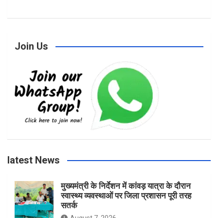
a
n
w
o
c
s
i
u
Join Us
e
t
t
T
b
a
t
u
o
g
e
b
latest News
o
r
r
e
मुख्यमंत्री के निर्देशन में कांवड़ यात्रा के दौरान
स्वास्थ्य व्यवस्थाओं पर जिला प्रशासन पूरी तरह
k
a
सतर्क
August 7, 2026