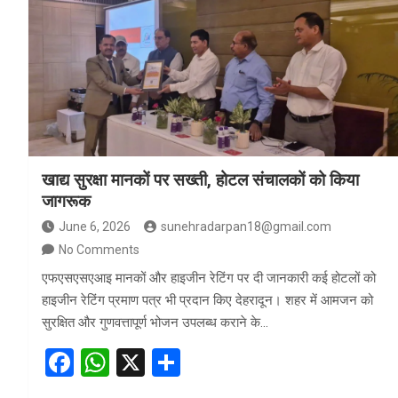
b
s
e
o
A
o
p
k
p
खाद्य सुरक्षा मानकों पर सख्ती, होटल संचालकों को किया
जागरूक
June 6, 2026
sunehradarpan18@gmail.com
No Comments
एफएसएसएआइ मानकों और हाइजीन रेटिंग पर दी जानकारी कई होटलों को
हाइजीन रेटिंग प्रमाण पत्र भी प्रदान किए देहरादून। शहर में आमजन को
सुरक्षित और गुणवत्तापूर्ण भोजन उपलब्ध कराने के…
F
W
X
S
a
h
h