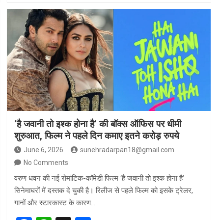
ce
at
ar
b
s
e
o
A
o
p
k
p
‘है जवानी तो इश्क होना है’ की बॉक्स ऑफिस पर धीमी
शुरुआत, फिल्म ने पहले दिन कमाए इतने करोड़ रुपये
June 6, 2026
sunehradarpan18@gmail.com
No Comments
वरुण धवन की नई रोमांटिक-कॉमेडी फिल्म ‘है जवानी तो इश्क होना है’
सिनेमाघरों में दस्तक दे चुकी है। रिलीज से पहले फिल्म को इसके ट्रेलर,
गानों और स्टारकास्ट के कारण…