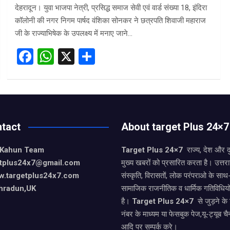
देहरादून। युवा भाजपा नेत्री, प्रसिद्ध समाज सेवी एवं वार्ड संख्या 18, इंदिरा
कॉलोनी की नगर निगम पार्षद वंशिका सोनकर ने छत्रपति शिवाजी महाराज
जी के राज्याभिषेक के उपलक्ष्य में मनाए जाने…
F
W
X
S
a
h
h
ce
at
ar
b
s
e
o
A
tact
About target Plus 24×7
o
p
 Kahun Team
k
p
Target Plus 24×7
राज्य, देश और 
getplus24x7@gmail.com
मुख्य खबरों को प्रसारित करता है। उत्त
w.targetplus24x7.com
संस्कृति, विरासतों, लोक परंपराओ के सा
hradun,UK
सामाजिक राजनीतिक व धार्मिक गतिविधियो
है।
Target Plus 24×7
से जुड़ने के
नंबर के माध्यम या फेसबुक पेज,यू-ट्यूब चै
आदि पर सम्पर्क करे।