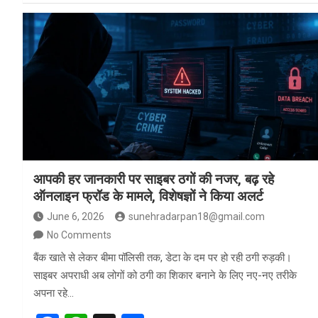
ce
at
ar
b
s
e
o
A
o
p
k
p
आपकी हर जानकारी पर साइबर ठगों की नजर, बढ़ रहे
ऑनलाइन फ्रॉड के मामले, विशेषज्ञों ने किया अलर्ट
June 6, 2026
sunehradarpan18@gmail.com
No Comments
बैंक खाते से लेकर बीमा पॉलिसी तक, डेटा के दम पर हो रही ठगी रुड़की।
साइबर अपराधी अब लोगों को ठगी का शिकार बनाने के लिए नए-नए तरीके
अपना रहे…