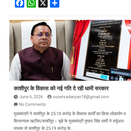
F
W
X
S
a
h
h
ce
at
ar
b
s
e
o
A
o
p
k
p
काशीपुर के विकास को नई गति दे रही धामी सरकार
June 6, 2026
sunehradarpan18@gmail.com
No Comments
मुख्यमंत्री ने काशीपुर के 25.19 करोड़ के विकास कार्यों का किया लोकार्पण व
शिलान्यास खटीमा/काशीपुर। सूबे के मुख्यमंत्री पुष्कर सिंह धामी ने वर्चुअल
माध्यम से काशीपुर के 25.19 करोड़ के…