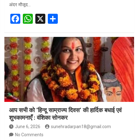
अंदर मौजूद…
F
W
X
S
a
h
h
ce
at
ar
b
s
e
o
A
o
p
k
p
आप सभी को ‘हिन्दू साम्राज्य दिवस’ की हार्दिक बधाई एवं
शुभकामनाएँ : वंशिका सोनकर
June 6, 2026
sunehradarpan18@gmail.com
No Comments