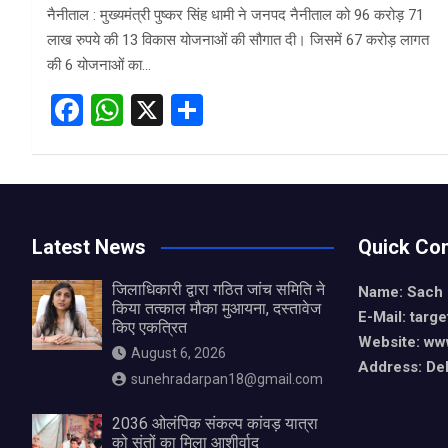
नैनीताल : मुख्यमंत्री पुष्कर सिंह धामी ने जनपद नैनीताल को 96 करोड़ 71
लाख रुपये की 13 विकास योजनाओं की सौगात दी। जिसमें 67 करोड़ लागत
की 6 योजनाओं का…
F
W
X
S
a
h
h
ce
at
ar
b
s
e
o
A
Latest News
Quick Con
o
p
जिलाधिकारी द्वारा गठित जांच समिति ने
k
p
Name: Sach
किया तत्काल मौका मुआयना, दस्तावेज
E-Mail: tar
किए एकत्रित
Website: ww
August 6, 2026
Address: De
sunehradarpan18@gmail.com
2036 ओलंपिक संकल्प कांवड़ यात्रा
को संतों का मिला आशीर्वाद