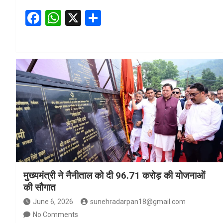
F
W
X
S
a
h
h
ce
at
ar
b
s
e
o
A
o
p
k
p
मुख्यमंत्री ने नैनीताल को दी 96.71 करोड़ की योजनाओं
की सौगात
June 6, 2026
sunehradarpan18@gmail.com
No Comments