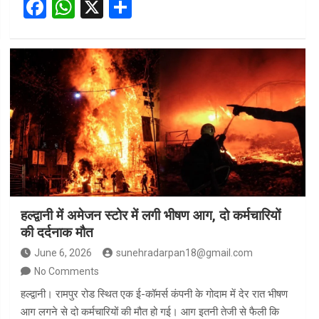
F
W
X
S
a
h
h
ce
at
ar
b
s
e
o
A
o
p
k
p
हल्द्वानी में अमेजन स्टोर में लगी भीषण आग, दो कर्मचारियों
की दर्दनाक मौत
June 6, 2026
sunehradarpan18@gmail.com
No Comments
हल्द्वानी। रामपुर रोड स्थित एक ई-कॉमर्स कंपनी के गोदाम में देर रात भीषण
आग लगने से दो कर्मचारियों की मौत हो गई। आग इतनी तेजी से फैली कि