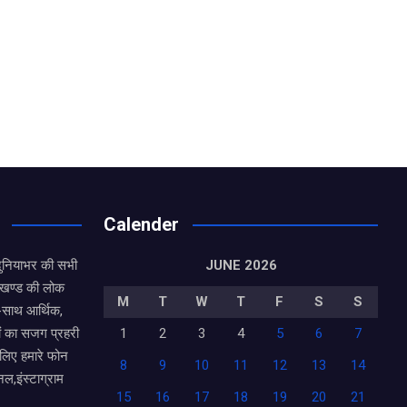
Calender
दुनियाभर की सभी
JUNE 2026
राखण्ड की लोक
M
T
W
T
F
S
S
थ-साथ आर्थिक,
ं का सजग प्रहरी
1
2
3
4
5
6
7
 लिए हमारे फोन
8
9
10
11
12
13
14
नल,इंस्टाग्राम
15
16
17
18
19
20
21