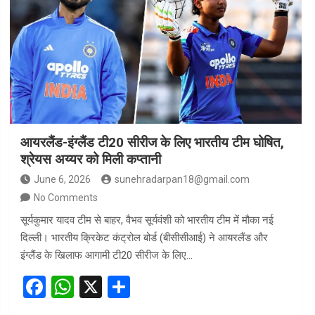
b
s
e
o
A
o
p
k
p
आयरलैंड-इंग्लैंड टी20 सीरीज के लिए भारतीय टीम घोषित,
श्रेयस अय्यर को मिली कप्तानी
June 6, 2026
sunehradarpan18@gmail.com
No Comments
सूर्यकुमार यादव टीम से बाहर, वैभव सूर्यवंशी को भारतीय टीम में मौका नई
दिल्ली। भारतीय क्रिकेट कंट्रोल बोर्ड (बीसीसीआई) ने आयरलैंड और
इंग्लैंड के खिलाफ आगामी टी20 सीरीज के लिए…
F
W
X
S
a
h
h