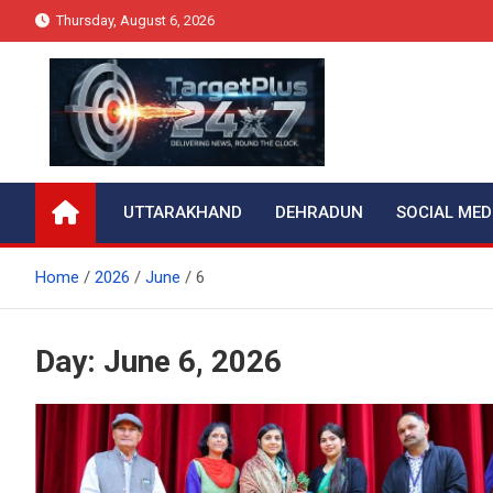
Skip
Thursday, August 6, 2026
to
content
Target Plus 24×7
UTTARAKHAND
DEHRADUN
SOCIAL MED
Home
2026
June
6
Day:
June 6, 2026