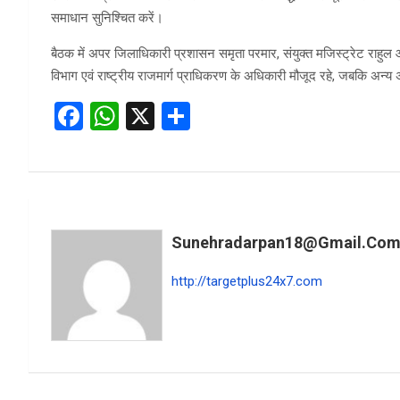
समाधान सुनिश्चित करें।
बैठक में अपर जिलाधिकारी प्रशासन समृता परमार, संयुक्त मजिस्ट्रेट राहुल 
विभाग एवं राष्ट्रीय राजमार्ग प्राधिकरण के अधिकारी मौजूद रहे, जबकि अन्य 
F
W
X
S
a
h
h
ce
at
ar
b
s
e
o
A
Sunehradarpan18@gmail.co
o
p
k
p
http://targetplus24x7.com