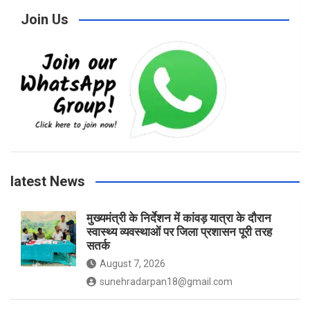
c
s
i
u
Join Us
e
t
t
T
b
a
t
u
o
g
e
b
latest News
o
r
r
e
मुख्यमंत्री के निर्देशन में कांवड़ यात्रा के दौरान
स्वास्थ्य व्यवस्थाओं पर जिला प्रशासन पूरी तरह
k
a
सतर्क
August 7, 2026
m
sunehradarpan18@gmail.com