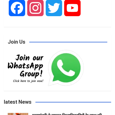
F
I
T
Y
a
n
w
o
c
s
i
u
Join Us
e
t
t
T
b
a
t
u
o
g
e
b
latest News
o
r
r
e