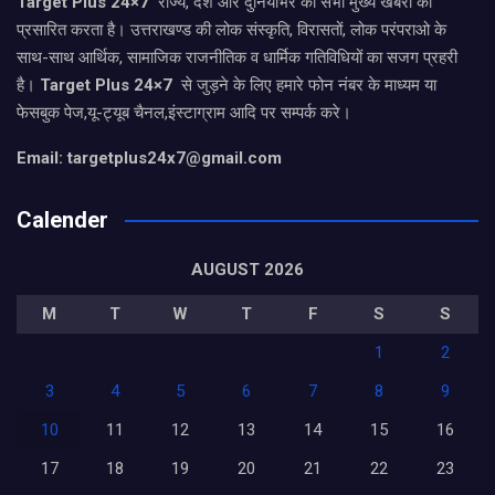
Target Plus 24×7
राज्य, देश और दुनियाभर की सभी मुख्य खबरों को
प्रसारित करता है। उत्तराखण्ड की लोक संस्कृति, विरासतों, लोक परंपराओ के
साथ-साथ आर्थिक, सामाजिक राजनीतिक व धार्मिक गतिविधियों का सजग प्रहरी
है।
Target Plus 24×7
से जुड़ने के लिए हमारे फोन नंबर के माध्यम या
फेसबुक पेज,यू-ट्यूब चैनल,इंस्टाग्राम आदि पर सम्पर्क करे।
Email: targetplus24x7@gmail.com
Calender
AUGUST 2026
M
T
W
T
F
S
S
1
2
3
4
5
6
7
8
9
10
11
12
13
14
15
16
17
18
19
20
21
22
23