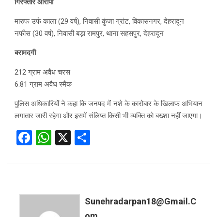
गिरफ्तार आरोपी
मारुफ उर्फ काला (29 वर्ष), निवासी कुंजा ग्रांट, विकासनगर, देहरादून
नफीस (30 वर्ष), निवासी बड़ा रामपुर, थाना सहसपुर, देहरादून
बरामदगी
212 ग्राम अवैध चरस
6.81 ग्राम अवैध स्मैक
पुलिस अधिकारियों ने कहा कि जनपद में नशे के कारोबार के खिलाफ अभियान
लगातार जारी रहेगा और इसमें संलिप्त किसी भी व्यक्ति को बख्शा नहीं जाएगा।
F
W
X
S
a
h
h
ce
at
ar
b
s
e
o
A
Sunehradarpan18@gmail.c
o
p
Om