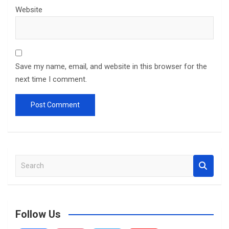
Website
Save my name, email, and website in this browser for the
next time I comment.
S
e
a
r
c
Follow Us
h