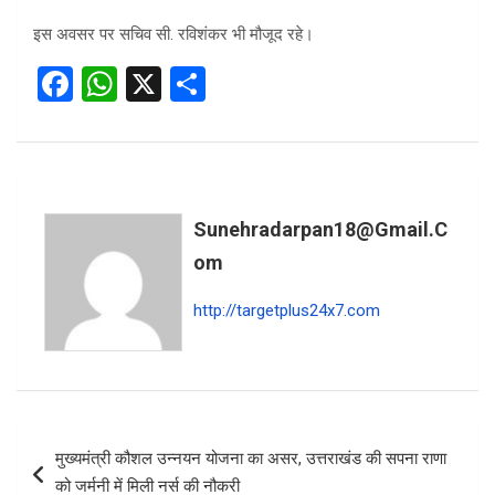
इस अवसर पर सचिव सी. रविशंकर भी मौजूद रहे।
F
W
X
S
a
h
h
ce
at
ar
b
s
e
o
A
Sunehradarpan18@gmail.c
o
p
Om
k
p
http://targetplus24x7.com
Post
मुख्यमंत्री कौशल उन्नयन योजना का असर, उत्तराखंड की सपना राणा
navigation
को जर्मनी में मिली नर्स की नौकरी