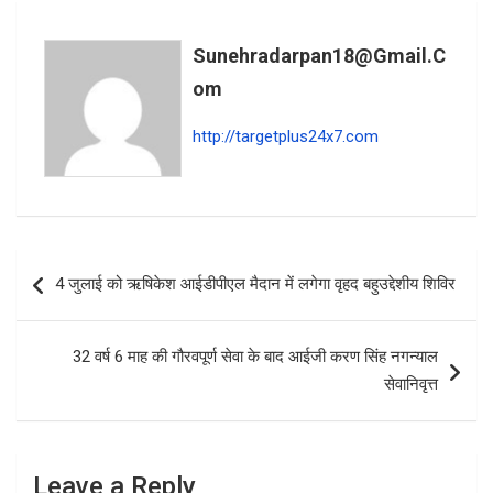
b
s
e
o
A
Sunehradarpan18@gmail.c
o
p
Om
k
p
http://targetplus24x7.com
Post
4 जुलाई को ऋषिकेश आईडीपीएल मैदान में लगेगा वृहद बहुउद्देशीय शिविर
navigation
32 वर्ष 6 माह की गौरवपूर्ण सेवा के बाद आईजी करण सिंह नगन्याल
सेवानिवृत्त
Leave a Reply