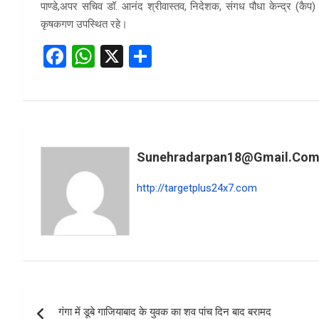
पाण्डे,अपर सचिव डॉ. आनंद श्रीवास्तव, निदेशक, संगध पौधा केन्द्र (कैप) डॉ
कृषकगण उपस्थित रहे।
F
W
X
S
a
h
h
ce
at
ar
b
s
e
o
A
Sunehradarpan18@gmail.co
o
p
k
p
http://targetplus24x7.com
Post
गंगा में डूबे गाजियाबाद के युवक का शव पांच दिन बाद बरामद