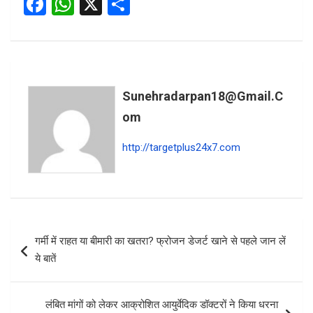
F
W
X
S
a
h
h
ce
at
ar
b
s
e
o
A
Sunehradarpan18@gmail.c
o
p
Om
k
p
http://targetplus24x7.com
Post
गर्मी में राहत या बीमारी का खतरा? फ्रोजन डेजर्ट खाने से पहले जान लें
navigation
ये बातें
लंबित मांगों को लेकर आक्रोशित आयुर्वेदिक डॉक्टरों ने किया धरना