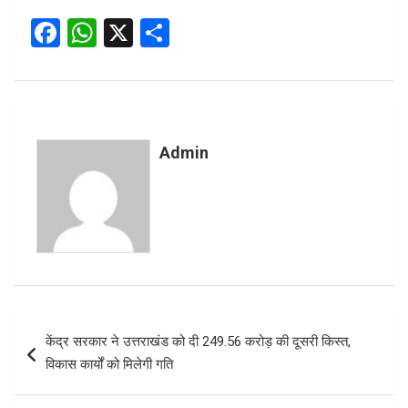
F
W
X
S
a
h
h
ce
at
ar
b
s
e
o
A
Admin
o
p
k
p
Post
केंद्र सरकार ने उत्तराखंड को दी 249.56 करोड़ की दूसरी किस्त,
navigation
विकास कार्यों को मिलेगी गति