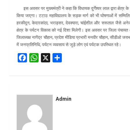
इस अवसर पर मुख्यमंत्री ने कहा कि विधायक दुर्गेश्वर लाल द्वारा क्षेत्र क
किया जाएगा। टटाउ महाविद्यालय के सड़क मार्ग को भी घोषणाओं में सम्मिलित 
हरकीदून, केदारकांठा, भराड़सर, देवक्यारा, चांईशील और सरूताल जैसे अनेक सु
क्षेत्र के पर्यटन विकास को नई दिशा मिलेगी। इस अवसर पर जिला पंचायत अध
जिलाध्यक्ष नागेंद्र चौहान, प्रदेश मीडिया प्रभारी मनवीर चौहान, सीडीओ जय
में जनप्रतिनिधि, पर्यटन व्यवसाय से जुड़े लोग एवं पर्यटक उपस्थित रहे।
F
W
X
S
a
h
h
ce
at
ar
b
s
e
o
A
Admin
o
p
k
p