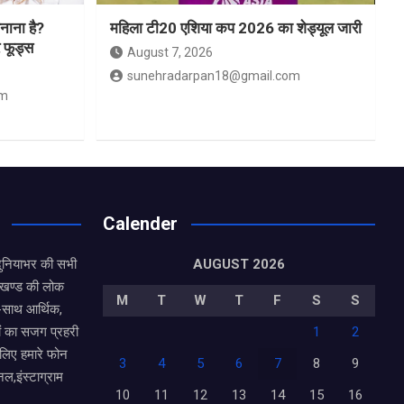
नाना है?
महिला टी20 एशिया कप 2026 का शेड्यूल जारी
र फूड्स
August 7, 2026
sunehradarpan18@gmail.com
om
Calender
दुनियाभर की सभी
AUGUST 2026
राखण्ड की लोक
M
T
W
T
F
S
S
थ-साथ आर्थिक,
ं का सजग प्रहरी
1
2
 लिए हमारे फोन
3
4
5
6
7
8
9
नल,इंस्टाग्राम
10
11
12
13
14
15
16