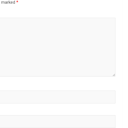
re marked
*