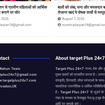
ेशन से ग्रामीण महिलाओं को आर्थिक
बालों को लंबा, घना और चमकदार ब
 बनाने पर जोर
रोजाना खाएं ये पोषक तत्वों से भरपू
, 2026
August 7, 2026
darpan18@gmail.com
sunehradarpan18@gmail.c
tact
About target Plus 24×7
 Kahun Team
Target Plus 24×7
राज्य, देश और 
getplus24x7@gmail.com
मुख्य खबरों को प्रसारित करता है। उत्त
w.targetplus24x7.com
संस्कृति, विरासतों, लोक परंपराओ के सा
hradun,UK
सामाजिक राजनीतिक व धार्मिक गतिविधियो
है।
Target Plus 24×7
से जुड़ने के
नंबर के माध्यम या फेसबुक पेज,यू-ट्यूब चै
आदि पर सम्पर्क करे।