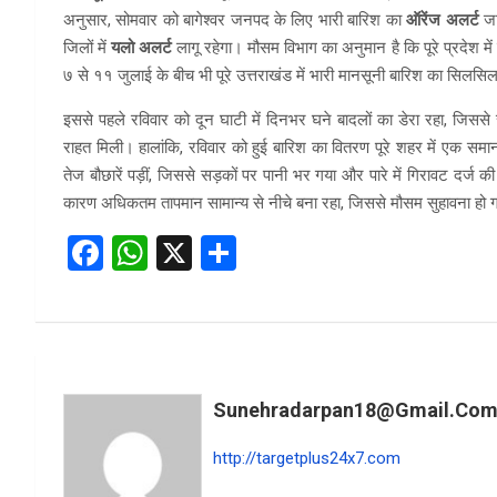
अनुसार, सोमवार को बागेश्वर जनपद के लिए भारी बारिश का
ऑरेंज अलर्ट
जा
जिलों में
यलो अलर्ट
लागू रहेगा। मौसम विभाग का अनुमान है कि पूरे प्रदेश 
७ से ११ जुलाई के बीच भी पूरे उत्तराखंड में भारी मानसूनी बारिश का सिलसिल
इससे पहले रविवार को दून घाटी में दिनभर घने बादलों का डेरा रहा, जिससे
राहत मिली। हालांकि, रविवार को हुई बारिश का वितरण पूरे शहर में एक स
तेज बौछारें पड़ीं, जिससे सड़कों पर पानी भर गया और पारे में गिरावट दर्ज
कारण अधिकतम तापमान सामान्य से नीचे बना रहा, जिससे मौसम सुहावना हो ग
F
W
X
S
a
h
h
ce
at
ar
b
s
e
o
A
Sunehradarpan18@gmail.co
o
p
k
p
http://targetplus24x7.com