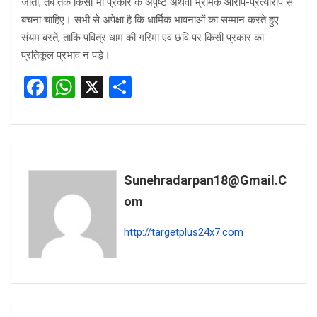
जाती, तब तक किसी भी प्रकार के अपुष्ट अथवा भ्रामक आरोप-प्रत्यारोप से
बचना चाहिए। सभी से अपेक्षा है कि धार्मिक भावनाओं का सम्मान करते हुए
संयम बरतें, ताकि पवित्र धाम की गरिमा एवं छवि पर किसी प्रकार का
प्रतिकूल प्रभाव न पड़े।
F
W
X
S
a
h
h
ce
at
ar
b
s
e
o
A
Sunehradarpan18@gmail.c
o
p
Om
k
p
http://targetplus24x7.com
Post