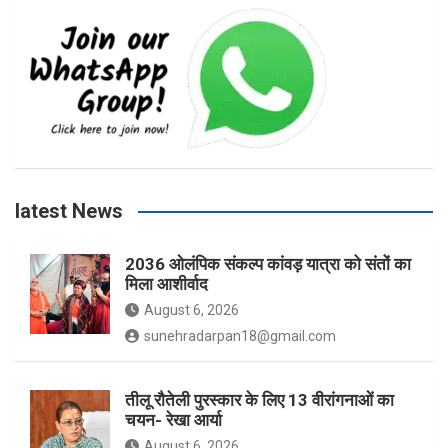
e
t
t
T
b
a
t
u
o
g
e
b
latest News
o
r
r
e
2036 ओलंपिक संकल्प कांवड़ यात्रा को संतों का
मिला आशीर्वाद
k
a
August 6, 2026
sunehradarpan18@gmail.com
m
तीलू रौतेली पुरस्कार के लिए 13 वीरांगनाओं का
चयन- रेखा आर्या
August 6, 2026