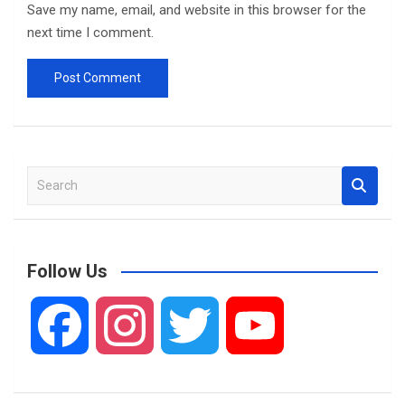
Save my name, email, and website in this browser for the
next time I comment.
S
e
a
r
c
Follow Us
h
F
I
T
Y
a
n
w
o