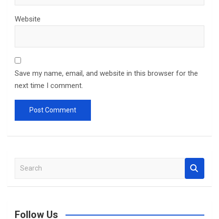
Website
Save my name, email, and website in this browser for the
next time I comment.
S
e
a
r
c
Follow Us