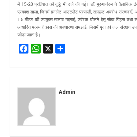
में 15-20 प्रतिशत की वृद्धि भी दर्ज की गई। डॉ. मुरुगानंदम ने वैज्ञानिक
प्रकाश डाला, जिनमें इनलेट आउटलेट प्रणाली, तलछट अवरोध संरचनाएँ, अतिरिक
1.5 मीटर की उपयुक्त तालाब गहराई, उर्वरक घोलने हेतु सोक पिट्स तथा समी
आधारित मत्स्य विकास की अवधारणा समझाई, जिसमें मृदा एवं जल संरक्षण उपायों
जोड़ा जाता है।
F
W
X
S
a
h
h
ce
at
ar
b
s
e
o
A
Admin
o
p
k
p