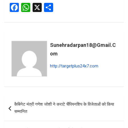
F
W
X
S
a
h
h
ce
at
ar
b
s
e
o
A
Sunehradarpan18@gmail.c
o
p
Om
k
p
http://targetplus24x7.com
Post
कैबिनेट मंत्री गणेश जोशी ने कराटे चैंपियनशिप के विजेताओं को किया
navigation
सम्मानित