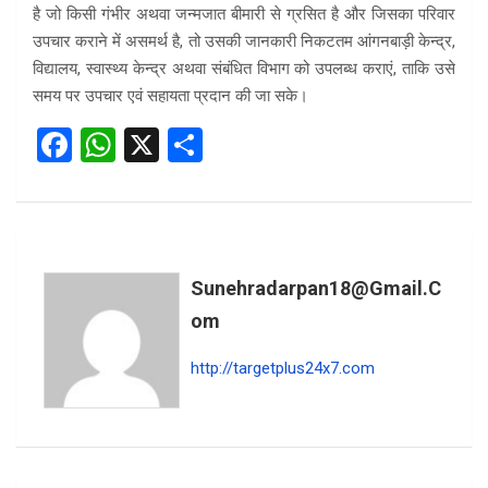
है जो किसी गंभीर अथवा जन्मजात बीमारी से ग्रसित है और जिसका परिवार
उपचार कराने में असमर्थ है, तो उसकी जानकारी निकटतम आंगनबाड़ी केन्द्र,
विद्यालय, स्वास्थ्य केन्द्र अथवा संबंधित विभाग को उपलब्ध कराएं, ताकि उसे
समय पर उपचार एवं सहायता प्रदान की जा सके।
F
W
X
S
a
h
h
ce
at
ar
b
s
e
o
A
Sunehradarpan18@gmail.c
o
p
Om
k
p
http://targetplus24x7.com