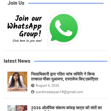
c
s
i
u
Join Us
e
t
t
T
b
a
t
u
o
g
e
b
latest News
o
r
r
e
जिलाधिकारी द्वारा गठित जांच समिति ने किया
तत्काल मौका मुआयना, दस्तावेज किए एकत्रित
k
a
August 6, 2026
sunehradarpan18@gmail.com
m
2036 ओलंपिक संकल्प कांवड़ यात्रा को संतों का