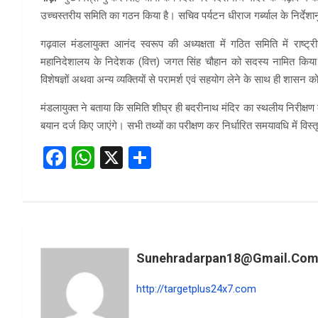
उच्चस्तरीय समिति का गठन किया है। सचिव पर्यटन धीराज गर्ब्याल के निर्देशा
गढ़वाल मंडलायुक्त आनंद स्वरूप की अध्यक्षता में गठित समिति में राष्ट्
महानिदेशालय के निदेशक (वित्त) जगत सिंह चौहान को सदस्य नामित किया 
विशेषज्ञों अथवा अन्य व्यक्तियों से परामर्श एवं सहयोग लेने के साथ ही शासन क
मंडलायुक्त ने बताया कि समिति शीघ्र ही बदरीनाथ मंदिर का स्थलीय निरीक्षण कर
बयान दर्ज किए जाएंगे। सभी तथ्यों का परीक्षण कर निर्धारित समयावधि में वि
F
W
X
S
a
h
h
ce
at
ar
b
s
e
o
A
Sunehradarpan18@gmail.co
o
p
k
p
http://targetplus24x7.com