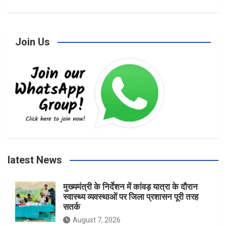
a
n
w
o
c
s
i
u
Join Us
e
t
t
T
b
a
t
u
o
g
e
b
latest News
o
r
r
e
मुख्यमंत्री के निर्देशन में कांवड़ यात्रा के दौरान
स्वास्थ्य व्यवस्थाओं पर जिला प्रशासन पूरी तरह
k
a
सतर्क
August 7, 2026