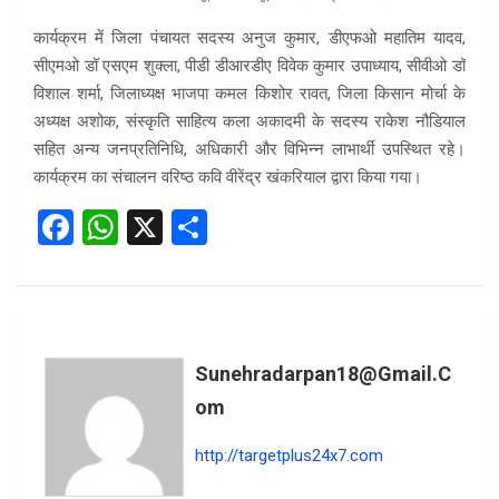
कार्यक्रम में जिला पंचायत सदस्य अनुज कुमार, डीएफओ महातिम यादव,
सीएमओ डॉ एसएम शुक्ला, पीडी डीआरडीए विवेक कुमार उपाध्याय, सीवीओ डॉ
विशाल शर्मा, जिलाध्यक्ष भाजपा कमल किशोर रावत, जिला किसान मोर्चा के
अध्यक्ष अशोक, संस्कृति साहित्य कला अकादमी के सदस्य राकेश नौडियाल
सहित अन्य जनप्रतिनिधि, अधिकारी और विभिन्न लाभार्थी उपस्थित रहे।
कार्यक्रम का संचालन वरिष्ठ कवि वीरेंद्र खंकरियाल द्वारा किया गया।
F
W
X
S
a
h
h
ce
at
ar
b
s
e
o
A
Sunehradarpan18@gmail.c
o
p
Om
k
p
http://targetplus24x7.com