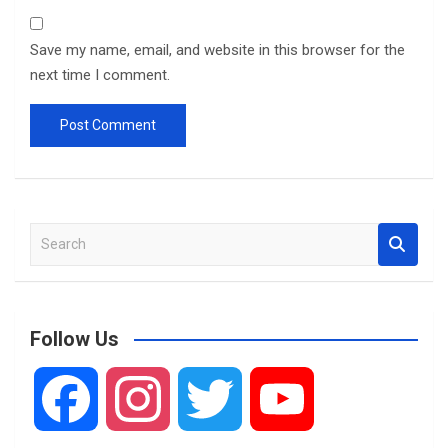
Save my name, email, and website in this browser for the
next time I comment.
S
e
a
r
c
Follow Us
h
F
I
T
Y