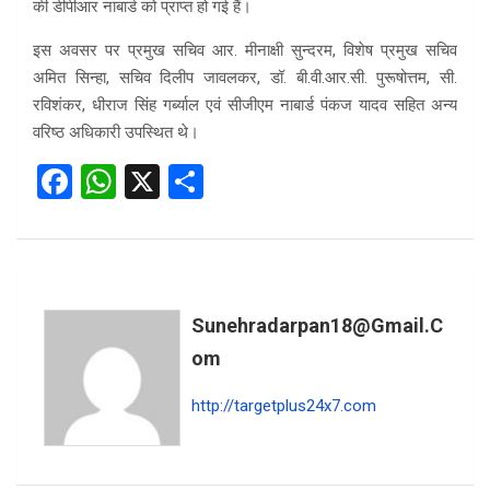
की डीपीआर नाबार्ड को प्राप्त हो गई हैं।
इस अवसर पर प्रमुख सचिव आर. मीनाक्षी सुन्दरम, विशेष प्रमुख सचिव
अमित सिन्हा, सचिव दिलीप जावलकर, डॉ. बी.वी.आर.सी. पुरूषोत्तम, सी.
रविशंकर, धीराज सिंह गर्ब्याल एवं सीजीएम नाबार्ड पंकज यादव सहित अन्य
वरिष्ठ अधिकारी उपस्थित थे।
F
W
X
S
a
h
h
ce
at
ar
b
s
e
o
A
Sunehradarpan18@gmail.c
o
p
Om
k
p
http://targetplus24x7.com