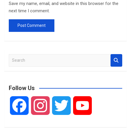
Save my name, email, and website in this browser for the
next time I comment.
S
e
a
r
c
Follow Us
h
F
I
T
Y
a
n
w
o