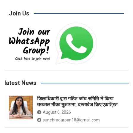
c
s
i
u
Join Us
e
t
t
T
b
a
t
u
o
g
e
b
latest News
o
r
r
e
जिलाधिकारी द्वारा गठित जांच समिति ने किया
तत्काल मौका मुआयना, दस्तावेज किए एकत्रित
k
a
August 6, 2026
sunehradarpan18@gmail.com
m