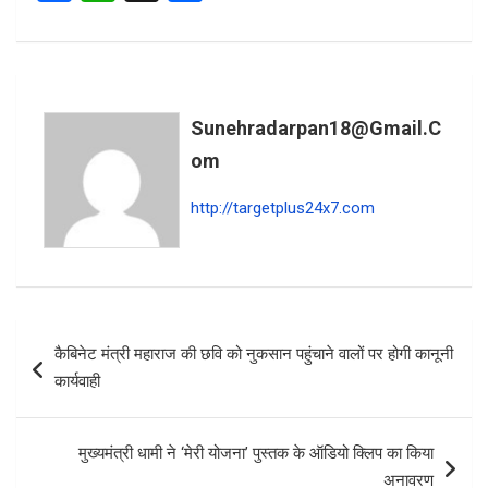
a
h
h
ce
at
ar
b
s
e
o
A
Sunehradarpan18@gmail.c
o
p
Om
k
p
http://targetplus24x7.com
Post
कैबिनेट मंत्री महाराज की छवि को नुकसान पहुंचाने वालों पर होगी कानूनी
navigation
कार्यवाही
मुख्यमंत्री धामी ने ‘मेरी योजना’ पुस्तक के ऑडियो क्लिप का किया
अनावरण