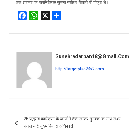
इस अवसर पर महानिदेशक सूचना बंशीधर तिवारी भी मौजूद थे।
F
W
X
S
a
h
h
ce
at
ar
b
s
e
o
A
Sunehradarpan18@gmail.co
o
p
k
p
http://targetplus24x7.com
Post
25 सूत्रीय कार्यक्रम के कार्यों में तेजी लाकर गुणवत्ता के साथ लक्ष्य
navigation
प्राप्त करें: मुख्य विकास अधिकारी