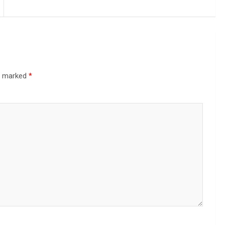
re marked
*