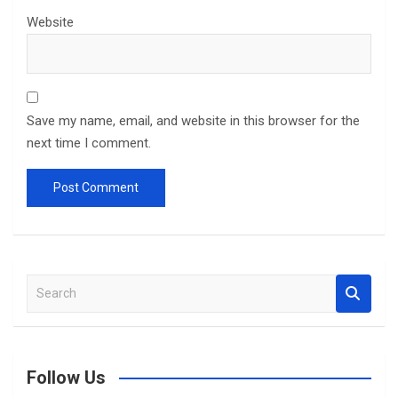
Website
Save my name, email, and website in this browser for the
next time I comment.
S
e
a
r
c
Follow Us
h