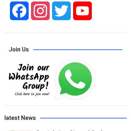
F
I
T
Y
a
n
w
o
c
s
i
u
Join Us
e
t
t
T
b
a
t
u
o
g
e
b
latest News
o
r
r
e